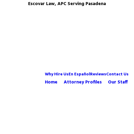
Escovar Law, APC Serving Pasadena
Why Hire Us
En Español
Reviews
Contact Us
Home
Attorney Profiles
Our Staff