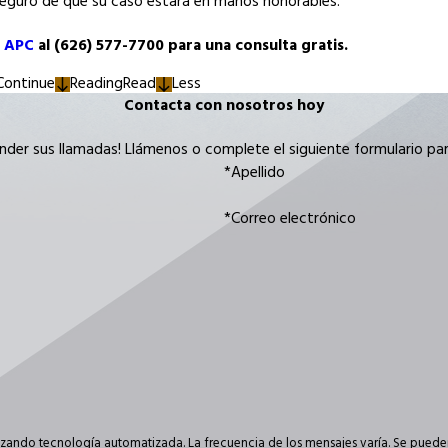
r seguro de que su caso estará en manos honorables.
, APC
al
(626) 577-7700
para una consulta gratis.
Continue
Reading
Read
Less
Contacta con nosotros hoy
nder sus llamadas! Llámenos o complete el siguiente formulario p
*Apellido
*Correo electrónico
ilizando tecnología automatizada. La frecuencia de los mensajes varía. Se puede