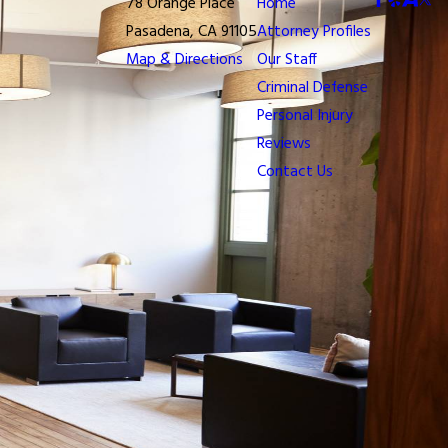
78 Orange Place
Home
Pasadena, CA 91105
Attorney Profiles
Map & Directions
Our Staff
Criminal Defense
Personal Injury
Reviews
Contact Us